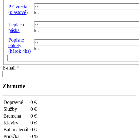
PE vrecia
(plastové)
ks
Lepiaca
páska
ks
Popisné
etikety
ks
(hárok 4ks)
E-mail
*
Zhrnutie
Dopravné
0 €
Služby
0 €
Bremená
0 €
Klavíry
0 €
Bal. materiál
0 €
Prirážka
0 %