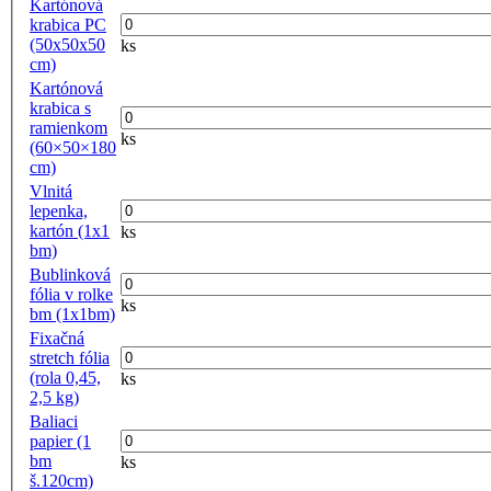
Kartónová
krabica PC
(50x50x50
ks
cm)
Kartónová
krabica s
ramienkom
ks
(60×50×180
cm)
Vlnitá
lepenka,
kartón (1x1
ks
bm)
Bublinková
fólia v rolke
ks
bm (1x1bm)
Fixačná
stretch fólia
(rola 0,45,
ks
2,5 kg)
Baliaci
papier (1
bm
ks
š.120cm)