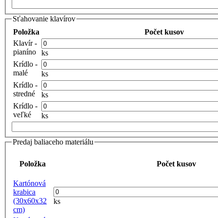
Sťahovanie klavírov
Položka
Počet kusov
Klavír -
pianíno
ks
Krídlo -
malé
ks
Krídlo -
stredné
ks
Krídlo -
veľké
ks
Predaj baliaceho materiálu
Položka
Počet kusov
Kartónová
krabica
(30x60x32
ks
cm)