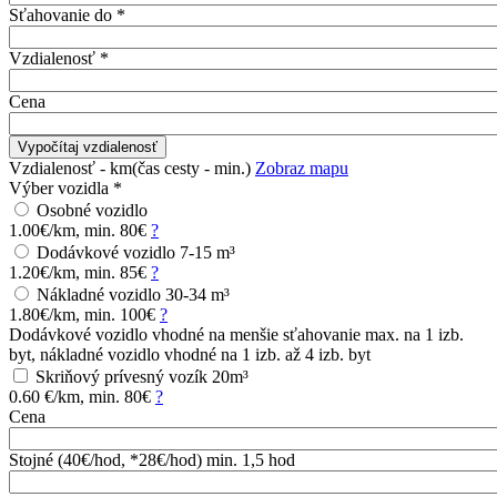
Sťahovanie do
*
Vzdialenosť
*
Cena
Vzdialenosť
- km
(čas cesty
- min.
)
Zobraz mapu
Výber vozidla
*
Osobné vozidlo
1.00€/km, min. 80€
?
Dodávkové vozidlo 7-15 m³
1.20€/km, min. 85€
?
Nákladné vozidlo 30-34 m³
1.80€/km, min. 100€
?
Dodávkové vozidlo vhodné na menšie sťahovanie max. na 1 izb.
byt, nákladné vozidlo vhodné na 1 izb. až 4 izb. byt
Skriňový prívesný vozík 20m³
0.60 €/km, min. 80€
?
Cena
Stojné (40€/hod, *28€/hod) min. 1,5 hod